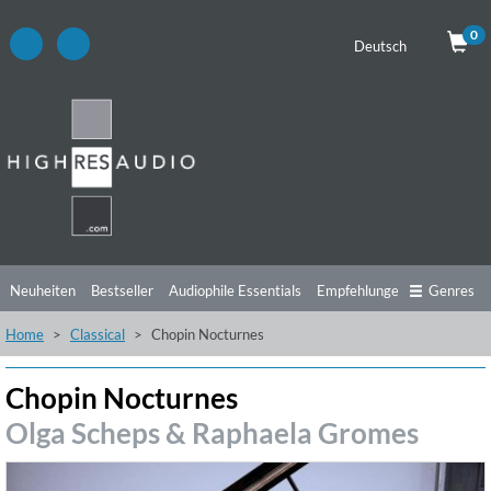
0
Deutsch
Neuheiten
Bestseller
Audiophile Essentials
Empfehlungen
Genres
Home
Classical
Chopin Nocturnes
Hörtipps
Top Alben
Angebote
Preorder
Vorschau
Free Sampler
Videos
Chopin Nocturnes
Olga Scheps & Raphaela Gromes