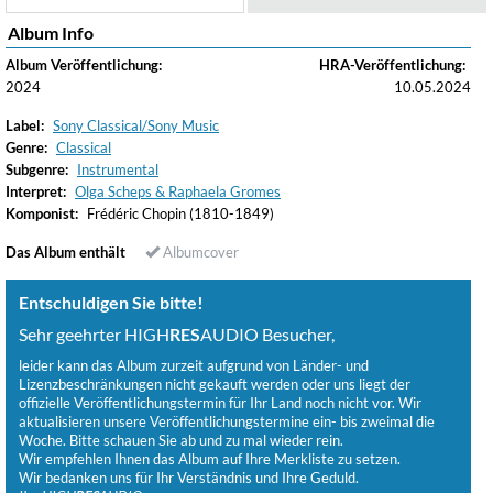
Album Info
Album Veröffentlichung:
HRA-Veröffentlichung:
2024
10.05.2024
Label:
Sony Classical/Sony Music
Genre:
Classical
Subgenre:
Instrumental
Interpret:
Olga Scheps & Raphaela Gromes
Komponist:
Frédéric Chopin (1810-1849)
Das Album enthält
Albumcover
Entschuldigen Sie bitte!
Sehr geehrter HIGH
RES
AUDIO Besucher,
leider kann das Album zurzeit aufgrund von Länder- und
Lizenzbeschränkungen nicht gekauft werden oder uns liegt der
offizielle Veröffentlichungstermin für Ihr Land noch nicht vor. Wir
aktualisieren unsere Veröffentlichungstermine ein- bis zweimal die
Woche. Bitte schauen Sie ab und zu mal wieder rein.
Wir empfehlen Ihnen das Album auf Ihre Merkliste zu setzen.
Wir bedanken uns für Ihr Verständnis und Ihre Geduld.