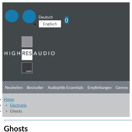
Deutsch
0
Englisch
Neuheiten
Bestseller
Audiophile Essentials
Empfehlungen
Genres
Home
Hörtipps
Top Alben
Angebote
Preorder
Vorschau
Free Sampler
Electronic
Ghosts
Videos
Ghosts