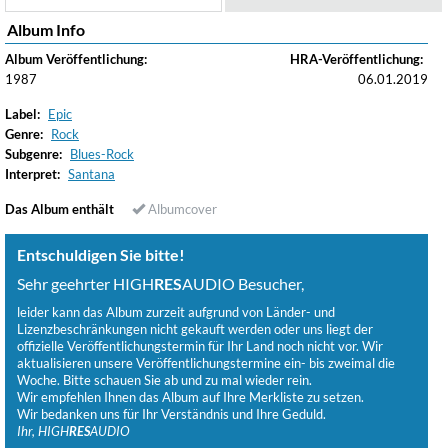
Album Info
Album Veröffentlichung:
HRA-Veröffentlichung:
1987
06.01.2019
Label:
Epic
Genre:
Rock
Subgenre:
Blues-Rock
Interpret:
Santana
Das Album enthält
Albumcover
Entschuldigen Sie bitte!
Sehr geehrter HIGH
RES
AUDIO Besucher,
leider kann das Album zurzeit aufgrund von Länder- und
Lizenzbeschränkungen nicht gekauft werden oder uns liegt der
offizielle Veröffentlichungstermin für Ihr Land noch nicht vor. Wir
aktualisieren unsere Veröffentlichungstermine ein- bis zweimal die
Woche. Bitte schauen Sie ab und zu mal wieder rein.
Wir empfehlen Ihnen das Album auf Ihre Merkliste zu setzen.
Wir bedanken uns für Ihr Verständnis und Ihre Geduld.
Ihr, HIGH
RES
AUDIO