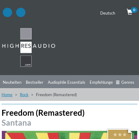
0
Deutsch
Neuheiten
Bestseller
Audiophile Essentials
Empfehlungen
Genres
Home
Rock
Freedom (Remastered)
Hörtipps
Top Alben
Angebote
Preorder
Vorschau
Free Sampler
Videos
Freedom (Remastered)
Santana