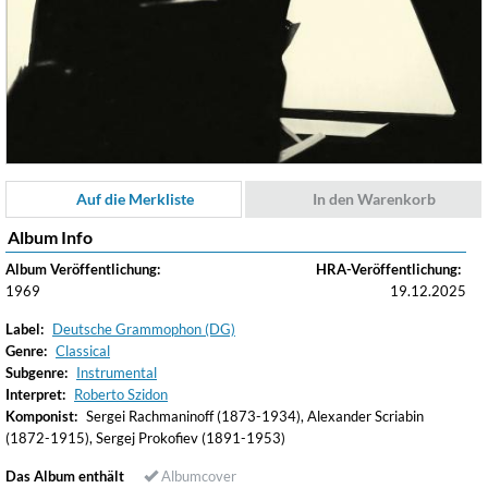
Auf die Merkliste
In den Warenkorb
Album Info
Album Veröffentlichung:
HRA-Veröffentlichung:
1969
19.12.2025
Label:
Deutsche Grammophon (DG)
Genre:
Classical
Subgenre:
Instrumental
Interpret:
Roberto Szidon
Komponist:
Sergei Rachmaninoff (1873-1934), Alexander Scriabin
(1872-1915), Sergej Prokofiev (1891-1953)
Das Album enthält
Albumcover