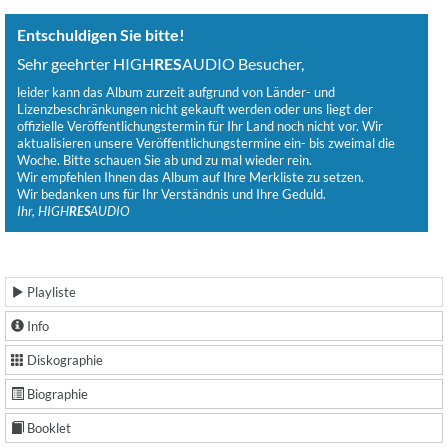
Entschuldigen Sie bitte!
Sehr geehrter HIGH
RES
AUDIO Besucher,
leider kann das Album zurzeit aufgrund von Länder- und
Lizenzbeschränkungen nicht gekauft werden oder uns liegt der
offizielle Veröffentlichungstermin für Ihr Land noch nicht vor. Wir
aktualisieren unsere Veröffentlichungstermine ein- bis zweimal die
Woche. Bitte schauen Sie ab und zu mal wieder rein.
Wir empfehlen Ihnen das Album auf Ihre Merkliste zu setzen.
Wir bedanken uns für Ihr Verständnis und Ihre Geduld.
Ihr, HIGH
RES
AUDIO
Playliste
Info
Diskographie
Biographie
Booklet