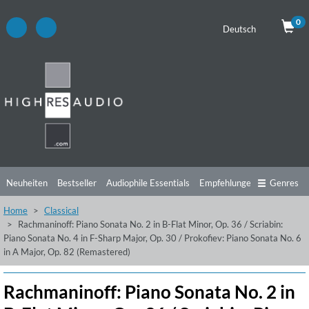
0
Deutsch
Neuheiten
Bestseller
Audiophile Essentials
Empfehlungen
Genres
Home
Classical
Hörtipps
Top Alben
Angebote
Preorder
Vorschau
Free Sampler
Rachmaninoff: Piano Sonata No. 2 in B-Flat Minor, Op. 36 / Scriabin:
Piano Sonata No. 4 in F-Sharp Major, Op. 30 / Prokofiev: Piano Sonata No. 6
Videos
in A Major, Op. 82 (Remastered)
Rachmaninoff: Piano Sonata No. 2 in