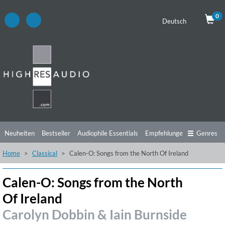
0
Deutsch
Neuheiten
Bestseller
Audiophile Essentials
Empfehlungen
Genres
Home
Classical
Calen-O: Songs from the North Of Ireland
Hörtipps
Top Alben
Angebote
Preorder
Vorschau
Free Sampler
Videos
Calen-O: Songs from the North
Of Ireland
Carolyn Dobbin & Iain Burnside