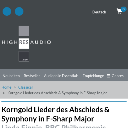
0
Deutsch
Neuheiten
Bestseller
Audiophile Essentials
Empfehlungen
Genres
Home
Classical
Hörtipps
Top Alben
Angebote
Preorder
Vorschau
Free Sampler
Korngold Lieder des Abschieds & Symphony in F-Sharp Major
Videos
Korngold Lieder des Abschieds &
Symphony in F-Sharp Major
Linda Finnie, BBC Philharmonic