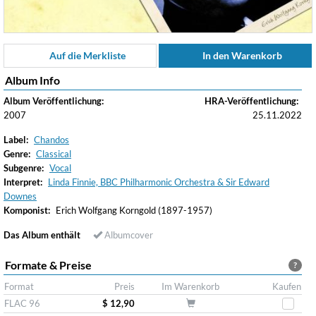
Auf die Merkliste
In den Warenkorb
Album Info
Album Veröffentlichung:
HRA-Veröffentlichung:
2007
25.11.2022
Label:
Chandos
Genre:
Classical
Subgenre:
Vocal
Interpret:
Linda Finnie, BBC Philharmonic Orchestra & Sir Edward
Downes
Komponist:
Erich Wolfgang Korngold (1897-1957)
Das Album enthält
Albumcover
Formate & Preise
?
Format
Preis
Im Warenkorb
Kaufen
FLAC 96
$ 12,90