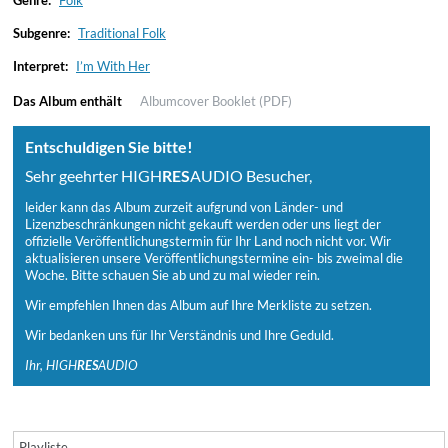
Genre:
Folk
Subgenre:
Traditional Folk
Interpret:
I’m With Her
Das Album enthält
Albumcover
Booklet (PDF)
Entschuldigen Sie bitte!
Sehr geehrter HIGH
RES
AUDIO Besucher,
leider kann das Album zurzeit aufgrund von Länder- und
Lizenzbeschränkungen nicht gekauft werden oder uns liegt der
offizielle Veröffentlichungstermin für Ihr Land noch nicht vor. Wir
aktualisieren unsere Veröffentlichungstermine ein- bis zweimal die
Woche. Bitte schauen Sie ab und zu mal wieder rein.
Wir empfehlen Ihnen das Album auf Ihre Merkliste zu setzen.
Wir bedanken uns für Ihr Verständnis und Ihre Geduld.
Ihr, HIGH
RES
AUDIO
Playliste