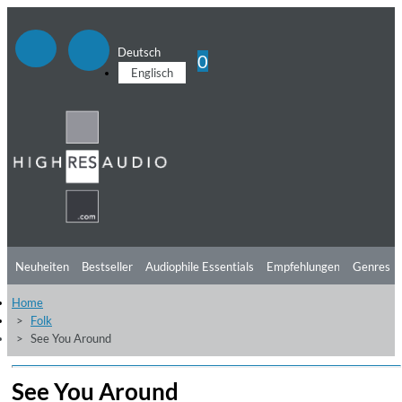
Deutsch
0
Englisch
Neuheiten
Bestseller
Audiophile Essentials
Empfehlungen
Genres
Home
Hörtipps
Top Alben
Angebote
Preorder
Vorschau
Free Sampler
Folk
See You Around
Videos
See You Around