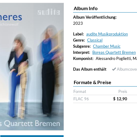
Album Info
Album Veröffentlichung:
2023
Label:
audite Musikproduktion
Genre:
Classical
Subgenre:
Chamber Music
Interpret:
Boreas Quartett Bremen
Komponist:
Alessandro Poglietti, 
Das Album enthält
Albumcove
Formate & Preise
Format
Preis
FLAC 96
$ 12,90