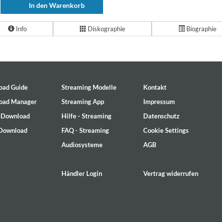
In den Warenkorb
Info
Diskographie
Biographie
oad Guide
Streaming Modelle
Kontakt
oad Manager
Streaming App
Impressum
- Download
Hilfe - Streaming
Datenschutz
 Download
FAQ - Streaming
Cookie Settings
Audiosysteme
AGB
Händler Login
Vertrag widerrufen
2