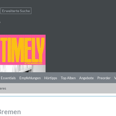
Erweiterte Suche
s
 Essentials
Empfehlungen
Hörtipps
Top Alben
Angebote
Preorder
V
eres
 Bremen