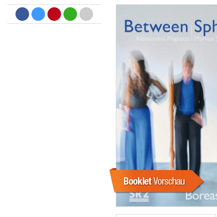
Dreamscapes II
Thomas Lemmer
Genre:
Electronic