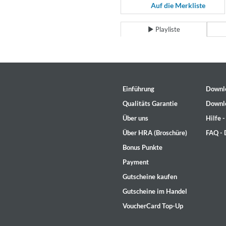
For All Your Flowers
Auf die Merkliste
Skuli Sverrisson & Bill Frisell
Genre:
Jazz
Playliste
Einführung
Downl
Qualitäts Garantie
Downl
Über uns
Hilfe 
Über HRA (Broschüre)
FAQ -
Bonus Punkte
Payment
Gutscheine kaufen
Gutscheine im Handel
VoucherCard Top-Up
Haydn: String Quartets, Vol. 2
Leipziger Streichquartett