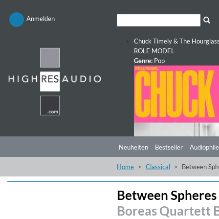
Anmelden
Chuck Timely & The Hourglas
ROLE MODEL
Genre:
Pop
Neuheiten
Bestseller
Audiophile
Home
Classical
Between Sph
Between Spheres
Boreas Quartett