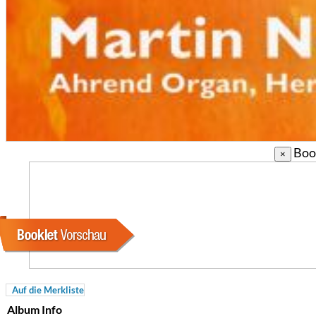
Book
×
For All Your Flowers
Skuli Sverrisson & Bill Frisell
Genre:
Jazz
Auf die Merkliste
Album Info