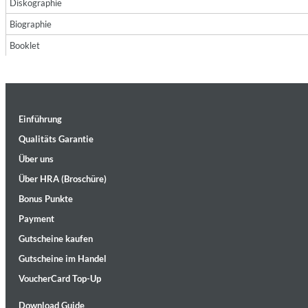
Diskographie
Biographie
Booklet
Einführung
II Reworked
Kiasmos
Qualitäts Garantie
Genre:
Electronic
Über uns
Über HRA (Broschüre)
Bonus Punkte
Payment
Gutscheine kaufen
Gutscheine im Handel
VoucherCard Top-Up
Download Guide