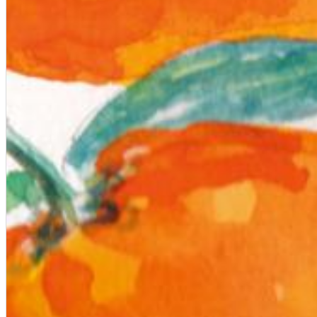
Dreamscapes II
Thomas Lemmer
Genre:
Electronic