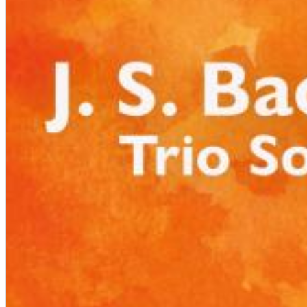
Chuck Timely & The Hourglass
ROLE MODEL
Genre:
Pop