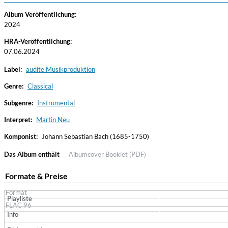
Album Veröffentlichung:
2024
HRA-Veröffentlichung:
07.06.2024
Label:
audite Musikproduktion
Genre:
Classical
Subgenre:
Instrumental
Haydn: String Quartets, Vol. 22
Leipziger Streichquartett
Interpret:
Martin Neu
Genre:
Classical
Komponist:
Johann Sebastian Bach (1685-1750)
Das Album enthält
Albumcover
Booklet (PDF)
Formate & Preise
Format
Playliste
FLAC 96
Info