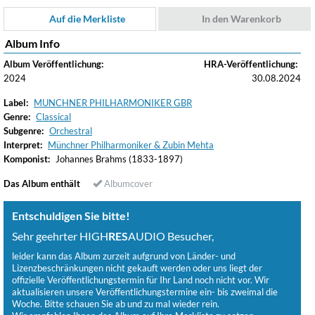
Auf die Merkliste
In den Warenkorb
Album Info
Album Veröffentlichung:
HRA-Veröffentlichung:
2024
30.08.2024
Label:
MUNCHNER PHILHARMONIKER GBR
Genre:
Classical
Subgenre:
Orchestral
Interpret:
Münchner Philharmoniker & Zubin Mehta
Komponist:
Johannes Brahms (1833-1897)
Das Album enthält
Albumcover
Entschuldigen Sie bitte!
Sehr geehrter HIGH
RES
AUDIO Besucher,
leider kann das Album zurzeit aufgrund von Länder- und
Lizenzbeschränkungen nicht gekauft werden oder uns liegt der
offizielle Veröffentlichungstermin für Ihr Land noch nicht vor. Wir
aktualisieren unsere Veröffentlichungstermine ein- bis zweimal die
Woche. Bitte schauen Sie ab und zu mal wieder rein.