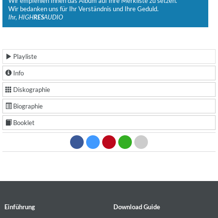
Wir empfehlen Ihnen das Album auf Ihre Merkliste zu setzen.
Wir bedanken uns für Ihr Verständnis und Ihre Geduld.
Ihr, HIGH
RES
AUDIO
Playliste
Info
Diskographie
Biographie
Booklet
Einführung
Download Guide