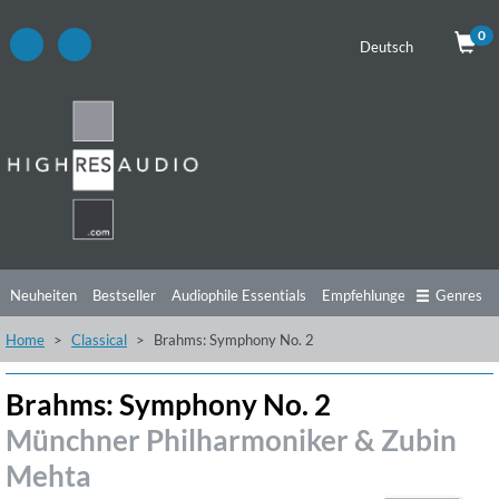
0
Deutsch
Neuheiten
Bestseller
Audiophile Essentials
Empfehlungen
Genres
Home
Classical
Brahms: Symphony No. 2
Hörtipps
Top Alben
Angebote
Preorder
Vorschau
Free Sampler
Videos
Brahms: Symphony No. 2
Münchner Philharmoniker & Zubin
Mehta