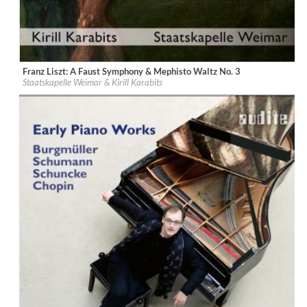
Franz Liszt: A Faust Symphony & Mephisto Waltz No. 3
Label:
audite Musikproduktion
Staatskapelle Weimar & Kirill Karabits
Genre:
Classical
$ 14.20