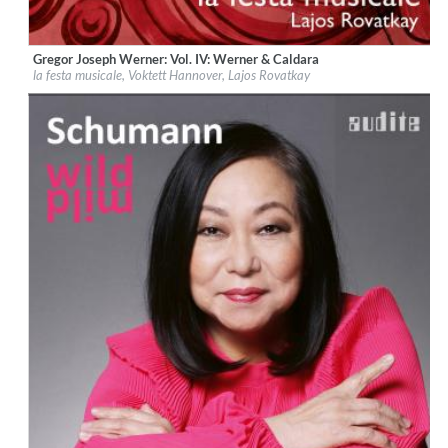
Gregor Joseph Werner: Vol. IV: Werner & Caldara
Label:
audite Musikproduktion
la festa musicale, Voktett Hannover, Lajos Rovatkay
Genre:
Classical
$ 12.90