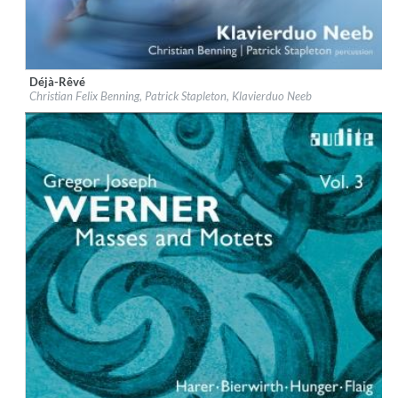
Déjà-Rêvé
Label:
audite Musikproduktion
Christian Felix Benning, Patrick Stapleton, Klavierduo Neeb
Genre:
Classical
$ 14.20