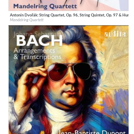
Antonín Dvořák: String Quartet, Op. 96, String Quintet, Op. 97 & Humo
Label:
audite Musikproduktion
Mandelring Quartett
Genre:
Classical
$ 14.20