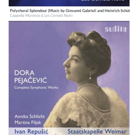
Polychoral Splendour (Music by Giovanni Gabrieli and Heinrich Schütz f
Label:
audite Musikproduktion
Cappella Murensis & Les Cornets Noirs
Genre:
Classical
$ 8.60