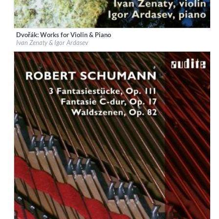
Dvořák: Works for Violin & Piano
Label:
audite Musikproduktion
Ivan Zenaty & Igor Ardasev
Genre:
Classical
$ 12.90