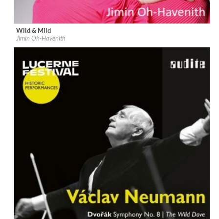
Wild & Mild
Label:
audite Musikproduktion
Jimin Oh-Havenith
Genre:
Classical
$ 12.90