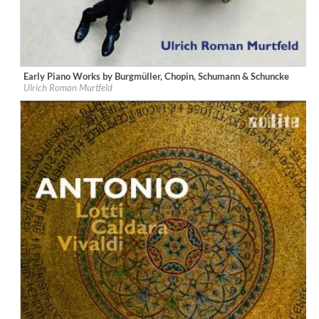
Early Piano Works by Burgmüller, Chopin, Schumann & Schuncke
Label:
audite Musikproduktion
Ulrich Roman Murtfeld
Genre:
Classical
$ 12.90