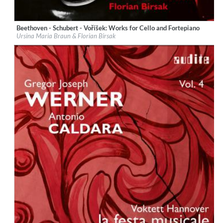
Beethoven - Schubert - Voříšek: Works for Cello and Fortepiano
Label:
audite Musikproduktion
Ursina Maria Braun & Florian Birsak
Genre:
Classical
$ 12.90