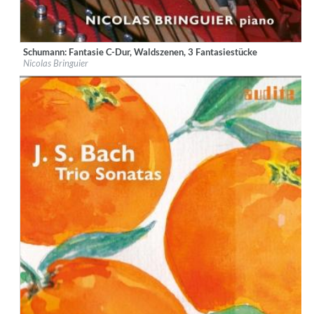
Schumann: Fantasie C-Dur, Waldszenen, 3 Fantasiestücke
Label:
audite Musikproduktion
Nicolas Bringuier
Genre:
Classical
$ 12.90