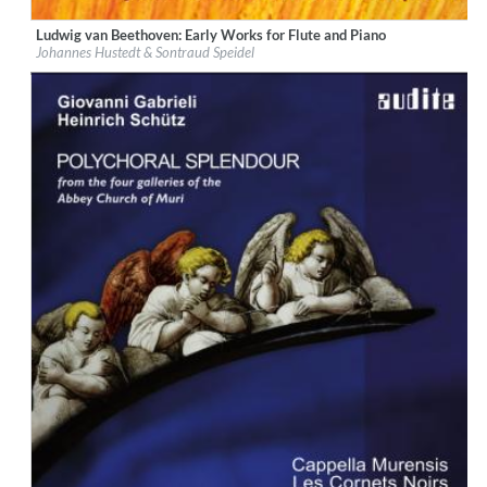
Ludwig van Beethoven: Early Works for Flute and Piano
Label:
audite Musikproduktion
Johannes Hustedt & Sontraud Speidel
Genre:
Classical
$ 14.20