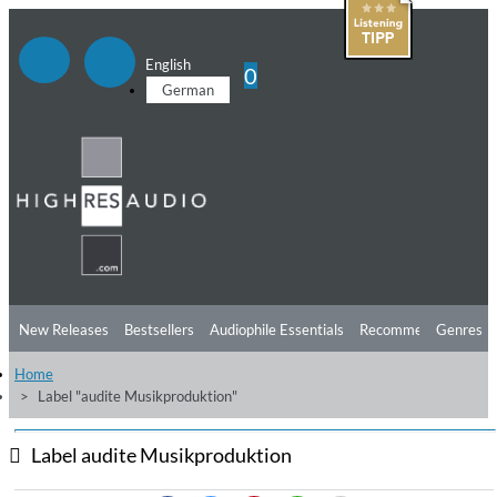
English
0
German
New Releases
Bestsellers
Audiophile Essentials
Recommendations
Genres
Home
Listening Tips
Top Albums
Offers
Preorder
Preview
Label "audite Musikproduktion"
Free Sampler
Videos
Label audite Musikproduktion