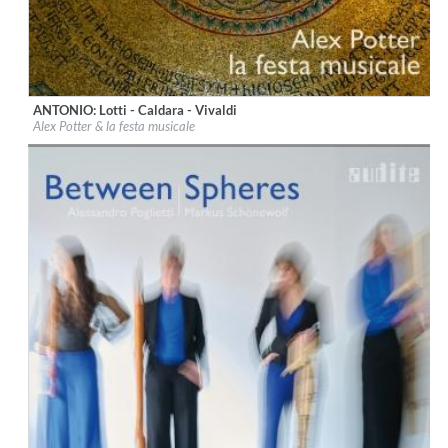
ANTONIO: Lotti - Caldara - Vivaldi
Label:
audite Musikproduktion
Alex Potter & la festa musicale
Genre:
Classical
$ 14.20