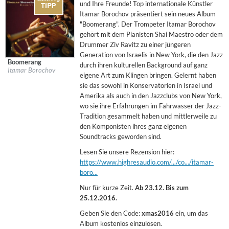
und Ihre Freunde! Top internationale Künstler
Itamar Borochov präsentiert sein neues Album
"Boomerang". Der Trompeter Itamar Borochov
gehört mit dem Pianisten Shai Maestro oder dem
Drummer Ziv Ravitz zu einer jüngeren
Generation von Israelis in New York, die den Jazz
Boomerang
durch ihren kulturellen Background auf ganz
Itamar Borochov
eigene Art zum Klingen bringen. Gelernt haben
sie das sowohl in Konservatorien in Israel und
Amerika als auch in den Jazzclubs von New York,
wo sie ihre Erfahrungen im Fahrwasser der Jazz-
Tradition gesammelt haben und mittlerweile zu
den Komponisten ihres ganz eigenen
Soundtracks geworden sind.
Lesen Sie unsere Rezension hier:
https://www.highresaudio.com/.../co.../itamar-
boro...
Nur für kurze Zeit.
Ab 23.12. Bis zum
25.12.2016.
Geben Sie den Code:
xmas2016
ein, um das
Album kostenlos einzulösen.