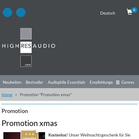
0
Deutsch
Neuheiten
Bestseller
Audiophile Essentials
Empfehlungen
Genres
Home
Promotion "Promotion xmas"
Hörtipps
Top Alben
Angebote
Preorder
Vorschau
Free Sampler
Videos
Promotion
Promotion xmas
Kostenlos!
Unser Weihnachtsgeschenk für Sie