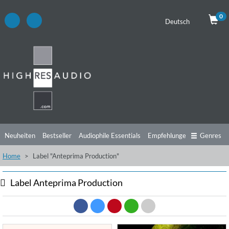
0
Deutsch
Neuheiten
Bestseller
Audiophile Essentials
Empfehlungen
Genres
Home
Label "Anteprima Production"
Hörtipps
Top Alben
Angebote
Preorder
Vorschau
Free Sampler
Videos
Label Anteprima Production