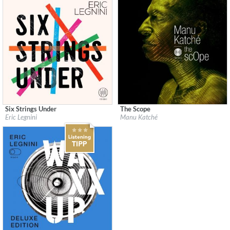
Six Strings Under
The Scope
Label:
Anteprima Productions / Bendo Music
Label:
Anteprima Productions / Bendo M
Eric Legnini
Manu Katché
Genre:
Jazz
Genre:
Jazz