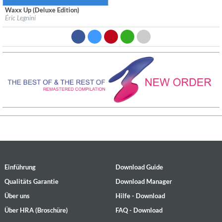
Waxx Up (Deluxe Edition)
Label:
Anteprima Production
Éric Legnini
Genre:
R&B
$ 12,90
Einführung
Download Guide
Qualitäts Garantie
Download Manager
Über uns
Hilfe - Download
Über HRA (Broschüre)
FAQ - Download