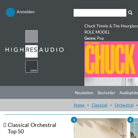
Anmelden
Chuck Timely & The Hourglas
ROLE MODEL
Genre:
Pop
Neuheiten
Bestseller
Audiophile
Home
Classical
Orchestral
1
2
Classical
Orchestral
Top 50