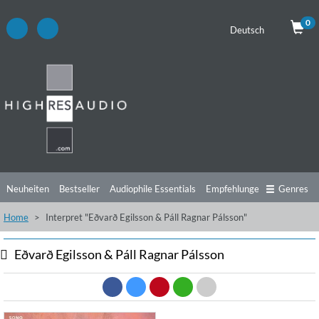
0
Deutsch
Neuheiten
Bestseller
Audiophile Essentials
Empfehlungen
Genres
Home
Interpret "Eðvarð Egilsson & Páll Ragnar Pálsson"
Hörtipps
Top Alben
Angebote
Preorder
Vorschau
Free Sampler
Videos
Eðvarð Egilsson & Páll Ragnar Pálsson