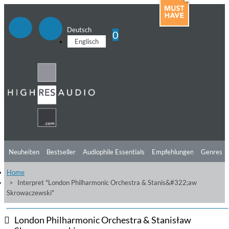
Deutsch
0
Englisch
Neuheiten
Bestseller
Audiophile Essentials
Empfehlungen
Genres
Home
Hörtipps
Top Alben
Angebote
Preorder
Vorschau
Free Sampler
Interpret "London Philharmonic Orchestra & Stanis&#322;aw
Skrowaczewski"
Videos
London Philharmonic Orchestra & Stanisław