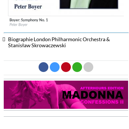
Boyer: Symphony No. 1
Label:
Naxos
Peter Boyer
Genre:
Classical
$ 8,60
Biographie London Philharmonic Orchestra &
Stanisław Skrowaczewski