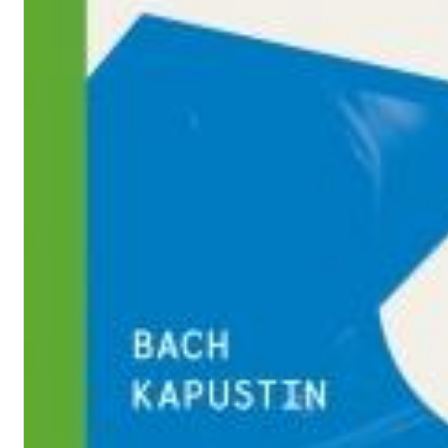
Haydn: String Quartets, Vol. 22
Leipziger Streichquartett
Genre:
Classical