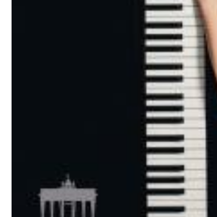
Dreamscapes II
Thomas Lemmer
Genre:
Electronic