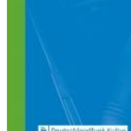
II Reworked
Kiasmos
Genre:
Electronic