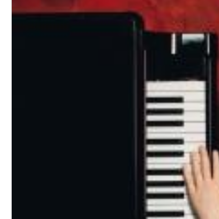
Chuck Timely & The Hourglass
ROLE MODEL
Genre:
Pop