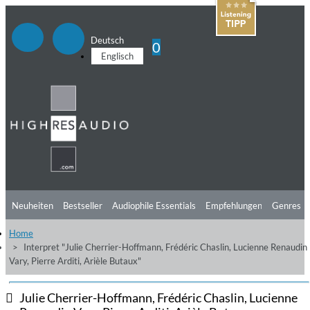
Deutsch
0
Englisch
Neuheiten
Bestseller
Audiophile Essentials
Empfehlungen
Genres
Home
Hörtipps
Top Alben
Angebote
Preorder
Vorschau
Free Sampler
Interpret "Julie Cherrier-Hoffmann, Frédéric Chaslin, Lucienne Renaudin
Vary, Pierre Arditi, Arièle Butaux"
Videos
Julie Cherrier-Hoffmann, Frédéric Chaslin, Lucienne