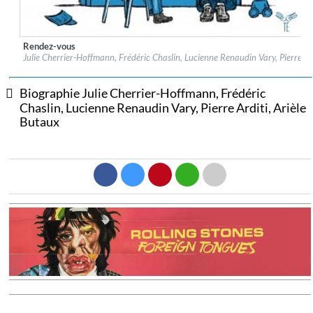
Rendez-vous
Label:
Aparté
Julie Cherrier-Hoffmann, Frédéric Chaslin, Lucienne Renaudin Vary, Pierre Ar
Genre:
Classical
$ 14,20
Biographie Julie Cherrier-Hoffmann, Frédéric
Chaslin, Lucienne Renaudin Vary, Pierre Arditi, Arièle
Butaux