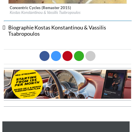
Concentric Cycles (Remaster 2015)
Label:
Nabel Records
Kostas Konstantinou & Vassilis Tsabropoulos
Genre:
Jazz
$ 12,90
Biographie Kostas Konstantinou & Vassilis
Tsabropoulos