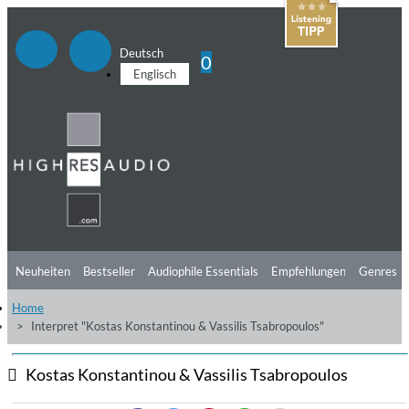
Deutsch
0
Englisch
Neuheiten
Bestseller
Audiophile Essentials
Empfehlungen
Genres
Home
Hörtipps
Top Alben
Angebote
Preorder
Vorschau
Free Sampler
Interpret "Kostas Konstantinou & Vassilis Tsabropoulos"
Videos
Kostas Konstantinou & Vassilis Tsabropoulos