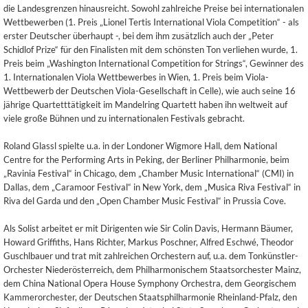
die Landesgrenzen hinausreicht. Sowohl zahlreiche Preise bei internationalen
Wettbewerben (1. Preis „Lionel Tertis International Viola Competition“ - als
erster Deutscher überhaupt -, bei dem ihm zusätzlich auch der „Peter
Schidlof Prize“ für den Finalisten mit dem schönsten Ton verliehen wurde, 1.
Preis beim „Washington International Competition for Strings“, Gewinner des
1. Internationalen Viola Wettbewerbes in Wien, 1. Preis beim Viola-
Wettbewerb der Deutschen Viola-Gesellschaft in Celle), wie auch seine 16
jährige Quartetttätigkeit im Mandelring Quartett haben ihn weltweit auf
viele große Bühnen und zu internationalen Festivals gebracht.
Roland Glassl spielte u.a. in der Londoner Wigmore Hall, dem National
Centre for the Performing Arts in Peking, der Berliner Philharmonie, beim
„Ravinia Festival“ in Chicago, dem „Chamber Music International“ (CMI) in
Dallas, dem „Caramoor Festival“ in New York, dem „Musica Riva Festival“ in
Riva del Garda und den „Open Chamber Music Festival“ in Prussia Cove.
Als Solist arbeitet er mit Dirigenten wie Sir Colin Davis, Hermann Bäumer,
Howard Griffiths, Hans Richter, Markus Poschner, Alfred Eschwé, Theodor
Guschlbauer und trat mit zahlreichen Orchestern auf, u.a. dem Tonkünstler-
Orchester Niederösterreich, dem Philharmonischem Staatsorchester Mainz,
dem China National Opera House Symphony Orchestra, dem Georgischem
Kammerorchester, der Deutschen Staatsphilharmonie Rheinland-Pfalz, den