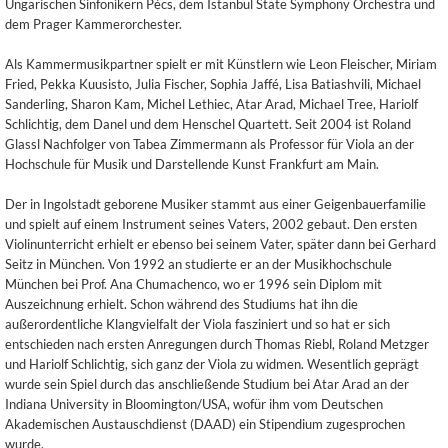
Ungarischen Sinfonikern Pécs, dem Istanbul State Symphony Orchestra und
dem Prager Kammerorchester.
Als Kammermusikpartner spielt er mit Künstlern wie Leon Fleischer, Miriam
Fried, Pekka Kuusisto, Julia Fischer, Sophia Jaffé, Lisa Batiashvili, Michael
Sanderling, Sharon Kam, Michel Lethiec, Atar Arad, Michael Tree, Hariolf
Schlichtig, dem Danel und dem Henschel Quartett. Seit 2004 ist Roland
Glassl Nachfolger von Tabea Zimmermann als Professor für Viola an der
Hochschule für Musik und Darstellende Kunst Frankfurt am Main.
Der in Ingolstadt geborene Musiker stammt aus einer Geigenbauerfamilie
und spielt auf einem Instrument seines Vaters, 2002 gebaut. Den ersten
Violinunterricht erhielt er ebenso bei seinem Vater, später dann bei Gerhard
Seitz in München. Von 1992 an studierte er an der Musikhochschule
München bei Prof. Ana Chumachenco, wo er 1996 sein Diplom mit
Auszeichnung erhielt. Schon während des Studiums hat ihn die
außerordentliche Klangvielfalt der Viola fasziniert und so hat er sich
entschieden nach ersten Anregungen durch Thomas Riebl, Roland Metzger
und Hariolf Schlichtig, sich ganz der Viola zu widmen. Wesentlich geprägt
wurde sein Spiel durch das anschließende Studium bei Atar Arad an der
Indiana University in Bloomington/USA, wofür ihm vom Deutschen
Akademischen Austauschdienst (DAAD) ein Stipendium zugesprochen
wurde.