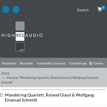
0
Deutsch
Neuheiten
Bestseller
Audiophile Essentials
Empfehlungen
Genres
Home
Hörtipps
Top Alben
Angebote
Preorder
Vorschau
Free Sampler
Interpret "Mandelring Quartett, Roland Glassl & Wolfgang Emanuel
Schmidt"
Videos
Mandelring Quartett, Roland Glassl & Wolfgang
Emanuel Schmidt