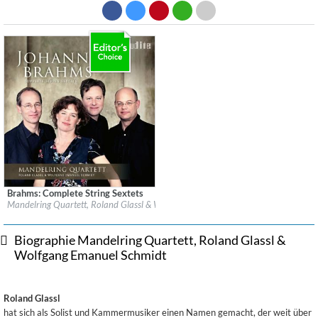
Brahms: Complete String Sextets
Label:
audite Musikproduktion
Mandelring Quartett, Roland Glassl & Wolfgang Emanuel Schmidt
Genre:
Classical
$ 14,20
Biographie Mandelring Quartett, Roland Glassl &
Wolfgang Emanuel Schmidt
Roland Glassl
hat sich als Solist und Kammermusiker einen Namen gemacht, der weit über