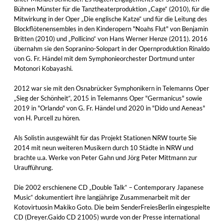
Bühnen Münster für die Tanztheaterproduktion „Cage“ (2010), für die
Mitwirkung in der Oper „Die englische Katze“ und für die Leitung des
Blockflötenensembles in den Kinderopern "Noahs Flut" von Benjamin
Britten (2010) und „Pollicino“ von Hans Werner Henze (2011). 2016
übernahm sie den Sopranino-Solopart in der Opernproduktion Rinaldo
von G. Fr. Händel mit dem Symphonieorchester Dortmund unter
Motonori Kobayashi.
2012 war sie mit den Osnabrücker Symphonikern in Telemanns Oper
„Sieg der Schönheit“, 2015 in Telemanns Oper "Germanicus" sowie
2019 in "Orlando" von G. Fr. Händel und 2020 in "Dido und Aeneas"
von H. Purcell zu hören.
Als Solistin ausgewählt für das Projekt Stationen NRW tourte Sie
2014 mit neun weiteren Musikern durch 10 Städte in NRW und
brachte u.a. Werke von Peter Gahn und Jörg Peter Mittmann zur
Uraufführung.
Die 2002 erschienene CD „Double Talk“ – Contemporary Japanese
Music“ dokumentiert ihre langjährige Zusammenarbeit mit der
Kotovirtuosin Makiko Goto. Die beim SenderFreiesBerlin eingespielte
CD (Dreyer.Gaido CD 21005) wurde von der Presse international