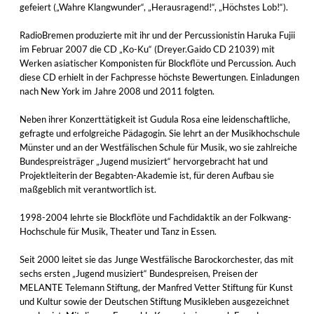
gefeiert („Wahre Klangwunder“, „Herausragend!“, „Höchstes Lob!“).
RadioBremen produzierte mit ihr und der Percussionistin Haruka Fujii
im Februar 2007 die CD „Ko-Ku“ (Dreyer.Gaido CD 21039) mit
Werken asiatischer Komponisten für Blockflöte und Percussion. Auch
diese CD erhielt in der Fachpresse höchste Bewertungen. Einladungen
nach New York im Jahre 2008 und 2011 folgten.
Neben ihrer Konzerttätigkeit ist Gudula Rosa eine leidenschaftliche,
gefragte und erfolgreiche Pädagogin. Sie lehrt an der Musikhochschule
Münster und an der Westfälischen Schule für Musik, wo sie zahlreiche
Bundespreisträger „Jugend musiziert“ hervorgebracht hat und
Projektleiterin der Begabten-Akademie ist, für deren Aufbau sie
maßgeblich mit verantwortlich ist.
1998-2004 lehrte sie Blockflöte und Fachdidaktik an der Folkwang-
Hochschule für Musik, Theater und Tanz in Essen.
Seit 2000 leitet sie das Junge Westfälische Barockorchester, das mit
sechs ersten „Jugend musiziert“ Bundespreisen, Preisen der
MELANTE Telemann Stiftung, der Manfred Vetter Stiftung für Kunst
und Kultur sowie der Deutschen Stiftung Musikleben ausgezeichnet