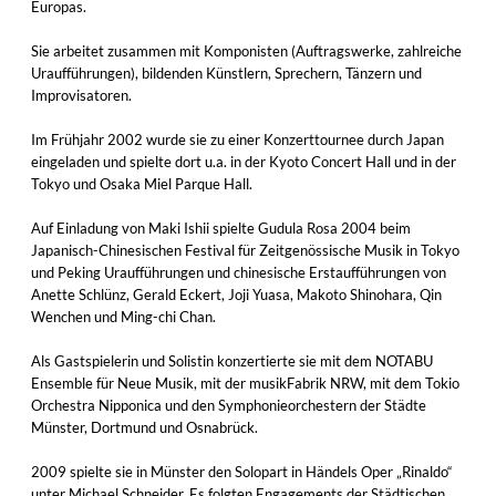
Europas.
Sie arbeitet zusammen mit Komponisten (Auftragswerke, zahlreiche
Uraufführungen), bildenden Künstlern, Sprechern, Tänzern und
Improvisatoren.
Im Frühjahr 2002 wurde sie zu einer Konzerttournee durch Japan
eingeladen und spielte dort u.a. in der Kyoto Concert Hall und in der
Tokyo und Osaka Miel Parque Hall.
Auf Einladung von Maki Ishii spielte Gudula Rosa 2004 beim
Japanisch-Chinesischen Festival für Zeitgenössische Musik in Tokyo
und Peking Uraufführungen und chinesische Erstaufführungen von
Anette Schlünz, Gerald Eckert, Joji Yuasa, Makoto Shinohara, Qin
Wenchen und Ming-chi Chan.
Als Gastspielerin und Solistin konzertierte sie mit dem NOTABU
Ensemble für Neue Musik, mit der musikFabrik NRW, mit dem Tokio
Orchestra Nipponica und den Symphonieorchestern der Städte
Münster, Dortmund und Osnabrück.
2009 spielte sie in Münster den Solopart in Händels Oper „Rinaldo“
unter Michael Schneider. Es folgten Engagements der Städtischen