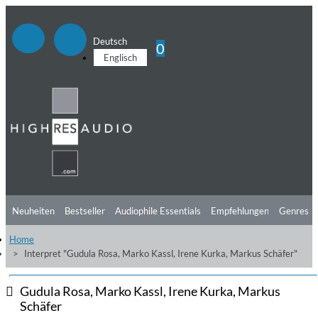
Deutsch
0
Englisch
Neuheiten
Bestseller
Audiophile Essentials
Empfehlungen
Genres
Home
Hörtipps
Top Alben
Angebote
Preorder
Vorschau
Free Sampler
Interpret "Gudula Rosa, Marko Kassl, Irene Kurka, Markus Schäfer"
Videos
Gudula Rosa, Marko Kassl, Irene Kurka, Markus
Schäfer