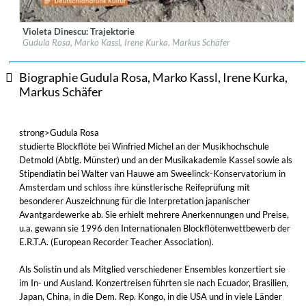
Violeta Dinescu: Trajektorie
Label:
Dreyer Gaido
Gudula Rosa, Marko Kassl, Irene Kurka, Markus Schäfer
Genre:
Classical
$ 12,90
Biographie Gudula Rosa, Marko Kassl, Irene Kurka,
Markus Schäfer
strong>Gudula Rosa
studierte Blockflöte bei Winfried Michel an der Musikhochschule
Detmold (Abtlg. Münster) und an der Musikakademie Kassel sowie als
Stipendiatin bei Walter van Hauwe am Sweelinck-Konservatorium in
Amsterdam und schloss ihre künstlerische Reifeprüfung mit
besonderer Auszeichnung für die Interpretation japanischer
Avantgardewerke ab. Sie erhielt mehrere Anerkennungen und Preise,
u.a. gewann sie 1996 den Internationalen Blockflötenwettbewerb der
E.R.T.A. (European Recorder Teacher Association).
Als Solistin und als Mitglied verschiedener Ensembles konzertiert sie
im In- und Ausland. Konzertreisen führten sie nach Ecuador, Brasilien,
Japan, China, in die Dem. Rep. Kongo, in die USA und in viele Länder