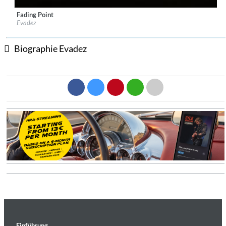
Fading Point
Label:
Sine Music
Evadez
Genre:
Ambient
$ 12,90
Biographie Evadez
Einführung