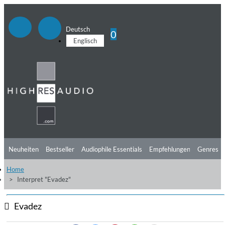
Deutsch
0
Englisch
Neuheiten
Bestseller
Audiophile Essentials
Empfehlungen
Genres
Home
Hörtipps
Top Alben
Angebote
Preorder
Vorschau
Free Sampler
Interpret "Evadez"
Videos
Evadez