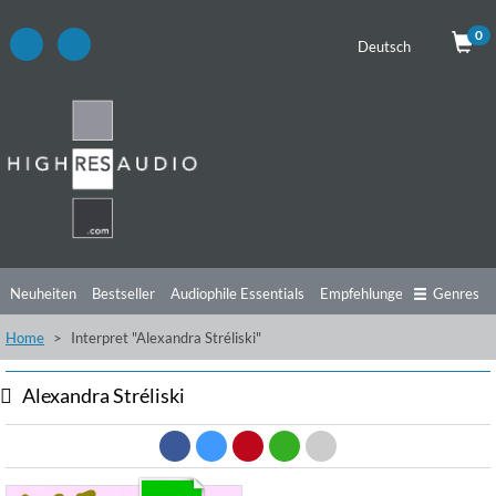
0
Deutsch
Neuheiten
Bestseller
Audiophile Essentials
Empfehlungen
Genres
Home
Interpret "Alexandra Stréliski"
Hörtipps
Top Alben
Angebote
Preorder
Vorschau
Free Sampler
Videos
Alexandra Stréliski