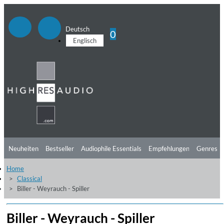
Deutsch
0
Englisch
Neuheiten
Bestseller
Audiophile Essentials
Empfehlungen
Genres
Home
Hörtipps
Top Alben
Angebote
Preorder
Vorschau
Free Sampler
Classical
Biller - Weyrauch - Spiller
Videos
Biller - Weyrauch - Spiller