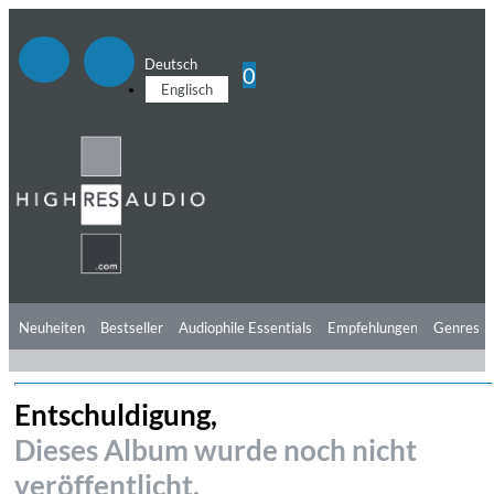
Deutsch
0
Englisch
Neuheiten
Bestseller
Audiophile Essentials
Empfehlungen
Genres
Hörtipps
Top Alben
Angebote
Preorder
Vorschau
Free Sampler
Entschuldigung,
Videos
Dieses Album wurde noch nicht
veröffentlicht.