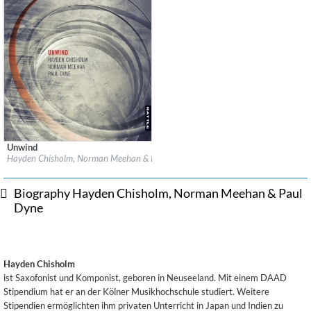
Unwind
Label:
Rattle Jazz
Hayden Chisholm, Norman Meehan & Paul Dyne
Genre:
Jazz
$ 12.90
Biography Hayden Chisholm, Norman Meehan & Paul
Dyne
Hayden Chisholm
ist Saxofonist und Komponist, geboren in Neuseeland. Mit einem DAAD
Stipendium hat er an der Kölner Musikhochschule studiert. Weitere
Stipendien ermöglichten ihm privaten Unterricht in Japan und Indien zu