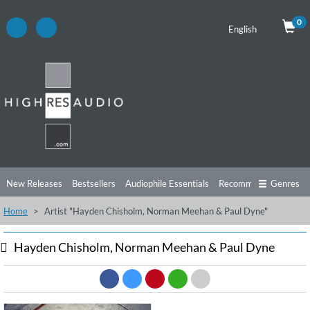
0
English
New Releases
Bestsellers
Audiophile Essentials
Recommendations
Genres
Home
Artist "Hayden Chisholm, Norman Meehan & Paul Dyne"
Listening Tips
Top Albums
Offers
Preorder
Preview
Free Sampler
Videos
Hayden Chisholm, Norman Meehan & Paul Dyne