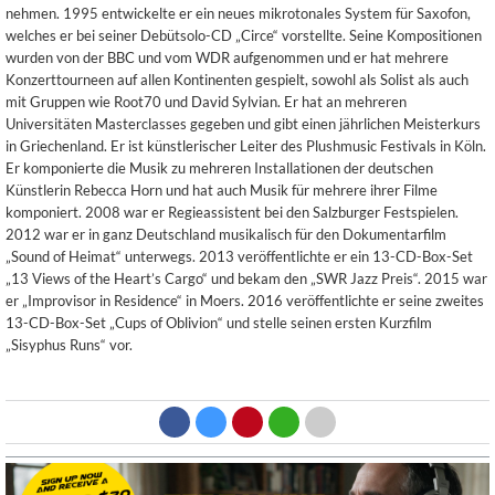
nehmen. 1995 entwickelte er ein neues mikrotonales System für Saxofon,
welches er bei seiner Debütsolo-CD „Circe“ vorstellte. Seine Kompositionen
wurden von der BBC und vom WDR aufgenommen und er hat mehrere
Konzerttourneen auf allen Kontinenten gespielt, sowohl als Solist als auch
mit Gruppen wie Root70 und David Sylvian. Er hat an mehreren
Universitäten Masterclasses gegeben und gibt einen jährlichen Meisterkurs
in Griechenland. Er ist künstlerischer Leiter des Plushmusic Festivals in Köln.
Er komponierte die Musik zu mehreren Installationen der deutschen
Künstlerin Rebecca Horn und hat auch Musik für mehrere ihrer Filme
komponiert. 2008 war er Regieassistent bei den Salzburger Festspielen.
2012 war er in ganz Deutschland musikalisch für den Dokumentarfilm
„Sound of Heimat“ unterwegs. 2013 veröffentlichte er ein 13-CD-Box-Set
„13 Views of the Heart’s Cargo“ und bekam den „SWR Jazz Preis“. 2015 war
er „Improvisor in Residence“ in Moers. 2016 veröffentlichte er seine zweites
13-CD-Box-Set „Cups of Oblivion“ und stelle seinen ersten Kurzfilm
„Sisyphus Runs“ vor.