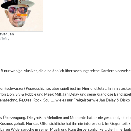
ered)
ever Jan
l:
Vertigo Berlin
 Delay
re:
Pop
aft nur wenige Musiker, die eine ähnlich überraschungsreiche Karriere vorweis
en (schwarzer) Popgeschichte, aber spielt just im Hier und Jetzt. In ihm stecke
lon Don, Sly & Robbie und Meek Mill. Jan Delay und seine grandiose Band spie
enatechno, Reggea, Rock, Soul .... wie es nur Freigeister wie Jan Delay & Disko
s Überzeugung. Die großen Melodien und Momente hat er nie gescheut, sie e
Kosmos geholt. Nur das Offensichtliche hat ihn nie interessiert. Im Gegenteil: E
nbaren Widersprüche in seiner Musik und Künstlerpersönlichkeit, die ihm erlaub