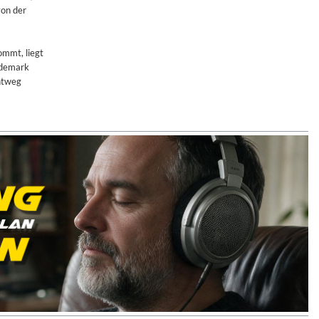
von der
ommt, liegt
rademark
chtweg