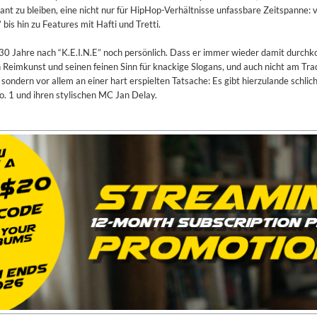
vant zu bleiben, eine nicht nur für HipHop-Verhältnisse unfassbare Zeitspanne: 
bis hin zu Features mit Hafti und Tretti.
30 Jahre nach “K.E.I.N.E” noch persönlich. Dass er immer wieder damit durchk
en Reimkunst und seinen feinen Sinn für knackige Slogans, und auch nicht am T
ondern vor allem an einer hart erspielten Tatsache: Es gibt hierzulande schli
o. 1 und ihren stylischen MC Jan Delay.
on)