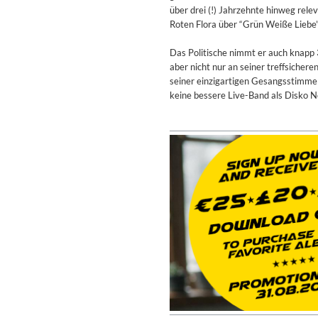
Coherence
über drei (!) Jahrzehnte hinweg rele
Cindy Blackman Santana
Roten Flora über “Grün Weiße Liebe” 
Genre:
Jazz
Das Politische nimmt er auch knapp 
aber nicht nur an seiner treffsicher
seiner einzigartigen Gesangsstimme s
keine bessere Live-Band als Disko N
Convergence (Reference Editi
Malia, Boris Blank