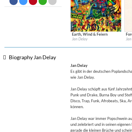
Big Band Bossa Nova (Remast
Stan Getz
Genre:
Jazz
Earth, Wind & Feiern
For
Label:
Vertigo Berlin
Labe
Jan Delay
Jan
Genre:
Hip-Hop
Gen
Biography Jan Delay
Jan Delay
Es gibt in der deutschen Poplandsch
wie Jan Delay.
Jan Delay schöpft aus fünf Jahrzehnt
Punk und Drake, Burna Boy und Steff
Disco, Trap, Funk, Afrobeats, Ska, Ar
können.
Jan Delay war immer Popschwein au
und zelebriert und in seinen eigenen 
gerade die kleinen Brüche und schei