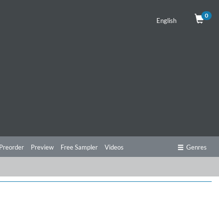
0
English
Preorder
Preview
Free Sampler
Videos
Genres