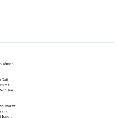
en können
n Daft
len mit
 No.1 tun
her umarmt
s sind
t haben,