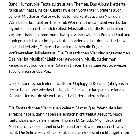
Band: Humorvolle Texte zu traurigen Themen. Das Album kletterte
rasch auf Platz Eins der Charts (wie der Vorgänger übrigens auch
schon). Mit dieser Platte vollendeten die Fantastischen Vier den
Wandel zur kompletten Liveband. Wenn jetzt gesampled wurde, dann
eigentlich nur noch bei sich selbst. Musikalisch ist die Band in einer
verführerisch schimmernden Twilight Zone zwischen Pop und Soul und
Funk gelandet, aber kein geklauter, sondern selbst debinierter Funk.
Und ein Lied wie „Danke“ channelt mal eben die Fugees im
Vorübergehen. Mindestens. Die Fantastischen Vier sind angekommen.
Das hier ist Musik für Liebhaber geworden. Musik, zu der man
genauso gut bouncen, wie Rotwein trinken kann. Eine Art Schweizer
Taschenmesser des Pop.
Und da könnte, nach einem weiteren Unplugged Konzert (übrigens in
der selben Höhle wie das Erste), die Geschichte langsam ausfaden.
Könnte. Und würde sie wohl auch. Bei jeder anderen Band.
Die Fantastischen Vier trauen keinem Status Quo. Wenn sie alles
erreicht haben, dann haben sie einfach nicht genug gesucht. Nach
fünfundzwanzig Jahren haben Thomas D, Smudo, Michi Beck und
And.Ypsilon vielleicht viel gesehen und erlebt, aber eines noch lange
nicht: Die Schnauze voll. Die Fantastischen Vier sind nicht angetreten