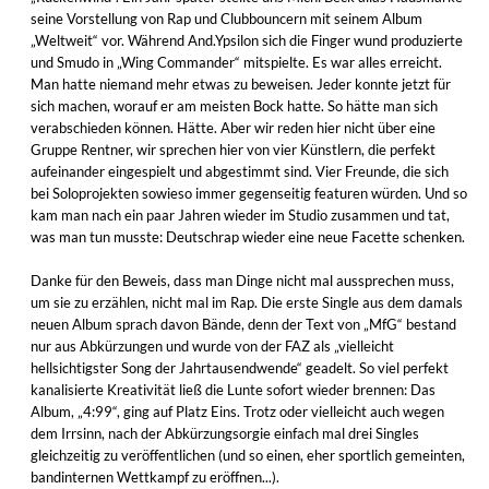
seine Vorstellung von Rap und Clubbouncern mit seinem Album
„Weltweit“ vor. Während And.Ypsilon sich die Finger wund produzierte
und Smudo in „Wing Commander“ mitspielte. Es war alles erreicht.
Man hatte niemand mehr etwas zu beweisen. Jeder konnte jetzt für
sich machen, worauf er am meisten Bock hatte. So hätte man sich
verabschieden können. Hätte. Aber wir reden hier nicht über eine
Gruppe Rentner, wir sprechen hier von vier Künstlern, die perfekt
aufeinander eingespielt und abgestimmt sind. Vier Freunde, die sich
bei Soloprojekten sowieso immer gegenseitig featuren würden. Und so
kam man nach ein paar Jahren wieder im Studio zusammen und tat,
was man tun musste: Deutschrap wieder eine neue Facette schenken.
Danke für den Beweis, dass man Dinge nicht mal aussprechen muss,
um sie zu erzählen, nicht mal im Rap. Die erste Single aus dem damals
neuen Album sprach davon Bände, denn der Text von „MfG“ bestand
nur aus Abkürzungen und wurde von der FAZ als „vielleicht
hellsichtigster Song der Jahrtausendwende“ geadelt. So viel perfekt
kanalisierte Kreativität ließ die Lunte sofort wieder brennen: Das
Album, „4:99“, ging auf Platz Eins. Trotz oder vielleicht auch wegen
dem Irrsinn, nach der Abkürzungsorgie einfach mal drei Singles
gleichzeitig zu veröffentlichen (und so einen, eher sportlich gemeinten,
bandinternen Wettkampf zu eröffnen...).