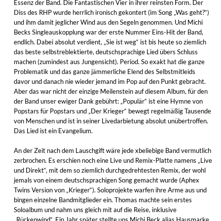
Essenz der Band. Die Fantastischen Vier in ihrer reinsten Form. Der
Diss des RHP wurde herrlich ironisch gekontert (im Song „Was geht?“)
und ihm damit jeglicher Wind aus den Segeln genommen. Und Michi
Becks Singleauskopplung war der erste Nummer Eins-Hit der Band,
endlich. Dabei absolut verdient, „Sie ist weg“ ist bis heute so ziemlich
das beste selbstreblektierte, deutschsprachige Lied übers Schluss
machen (zumindest aus Jungensicht). Period. So exakt hat die ganze
Problematik und das ganze jämmerliche Elend des Selbstmitleids
davor und danach nie wieder jemand im Pop auf den Punkt gebracht.
Aber das war nicht der einzige Meilenstein auf diesem Album, für den
der Band unser ewiger Dank gebührt: „Populär“ ist eine Hymne von
Popstars für Popstars und „Der Krieger“ bewegt regelmäßig Tausende
von Menschen und ist in seiner Livedarbietung absolut unübertroffen.
Das Lied ist ein Evangelium.
An der Zeit nach dem Lauschgift wäre jede xbeliebige Band vermutlich
zerbrochen. Es erschien noch eine Live und Remix-Platte namens „Live
und Direkt“, mit dem so ziemlich durchgedrehtesten Remix, der wohl
jemals von einem deutschsprachigen Song gemacht wurde (Aphex
Twins Version von „Krieger“). Soloprojekte warfen ihre Arme aus und
bingen einzelne Bandmitglieder ein. Thomas machte sein erstes
Soloalbum und nahm uns gleich mit auf die Reise, inklusive
„Rückenwind“. Ein Jahr später stellte uns Michi Beck alias Hausmarke