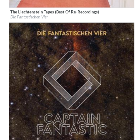
The Liechtenstein Tapes (Best Of Re-Recordings)
Label:
Rekord Music and Distribution
Die Fantastischen Vier
Genre:
Hip-Hop
$ 15.10