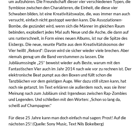
um aufzuhören. Die Freundschaft dieser vier verschiedenen Typen, die
Symbiose zwischen den Charakteren, die Einheit, die diese vier
Schwaben bilden, ist eine Kreativitätswalze, die, was immer man auch
versucht, einfach nicht gestoppt werden kann. Die Assoziationen-
Bombe, die gezündet wird, wenn sich die Männer im gleichen Raum
bebinden, explodiert jedes Mal aufs Neue und die Asche, die dann auf
uns runterschneit, in Form eines neuen Albums, ist nur die Spitze des
Eisbergs. Die neue, neunte Platte aus dem Kreativitätskosmos der
Vier heißt „Rekord“: Davon wird sie sicher wieder viele brechen. Aber
niemals genug um die Band verstummen zu lassen. Die
Jubiläumssingle „25“ beweist wieder aufs Beste, warum mit den
Fantastischen Vier auch im Jahr 2014 nach wie vor zu rechnen ist. Der
elektronische Beat pumpt aus den Boxen und füllt schon die
Tanzblächen vor dem geistigen Auge. Wer dazu still sitzen kann, hat
noch nie getanzt. Im Text erklären sie außerdem noch, was sie ihrer
Meinung nach zum Jubiläum sind: Irgendwas zwischen Rap-Zombies
und Legenden. Und schließen mit den Worten: „Schon so lang da,
scheiß auf Champagner.“
Für diese 25 Jahre kann man doch einfach mal sagen: Prost! Auf die
nächsten 25! (Quelle: Sony Music, Text Nils Bokelberg)