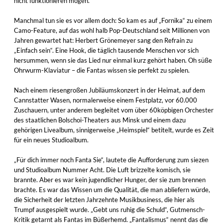
nicht funktionieren mögen.
Manchmal tun sie es vor allem doch: So kam es auf „Fornika“ zu einem
Camo-Feature, auf das wohl halb Pop-Deutschland seit Millionen von
Jahren gewartet hat: Herbert Grönemeyer sang den Refrain zu
„Einfach sein“. Eine Hook, die täglich tausende Menschen vor sich
hersummen, wenn sie das Lied nur einmal kurz gehört haben. Oh süße
Ohrwurm-Klaviatur – die Fantas wissen sie perfekt zu spielen.
Nach einem riesengroßen Jubiläumskonzert in der Heimat, auf dem
Cannstatter Wasen, normalerweise einem Festplatz, vor 60.000
Zuschauern, unter anderem begleitet vom über 60köpbigen Orchester
des staatlichen Bolschoi-Theaters aus Minsk und einem dazu
gehörigen Livealbum, sinnigerweise „Heimspiel“ betitelt, wurde es Zeit
für ein neues Studioalbum.
„Für dich immer noch Fanta Sie“, lautete die Aufforderung zum siezen
und Studioalbum Nummer Acht. Die Luft brizzelte komisch, sie
brannte. Aber es war kein jugendlicher Hunger, der sie zum brennen
brachte. Es war das Wissen um die Qualität, die man abliefern würde,
die Sicherheit der letzten Jahrzehnte Musikbusiness, die hier als
Trumpf ausgespielt wurde. „Gebt uns ruhig die Schuld“, Gutmensch-
Kritik getarnt als Fantas im Büßerhemd. „Fantalismus“ nennt das die