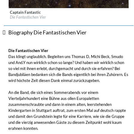
Captain Fantastic
Label:
Rekord Music and Distribution
Die Fantastischen Vier
Genre:
Hip-Hop
$ 12.90
Biography Die Fantastischen Vier
Die Fantastischen Vier
Das klingt unglaublich. Begleiten uns Thomas D, Michi Beck, Smudo
und And.Y nun wirklich schon so lange? Und haben wir wirklich schon
so viel mit ihnen erlebt, durchgemacht und durch sie erfahren? Bei
Bandjubiläen bedanken sich die Bands eigentlich bei ihren Zuhörern. Es
wird höchste Zeit diesen Dank einmal zurückzugeben.
An die Band, die sich eines Sommerabends vor einem
Vierteljahrhundert eine Bühne aus ollen Europaletten
zusammenschraubte und dann in einem alten, leerstehenden
Kindergarten in Stuttgart auftrat, zum ersten Mal auf deutsch rappte
und damit den Grundstein legte für eine Karriere, wie sie die Gruppe
und die vierzig anwesenden Gäste zu diesem Zeitpunkt wohl kaum
erahnen konnten.