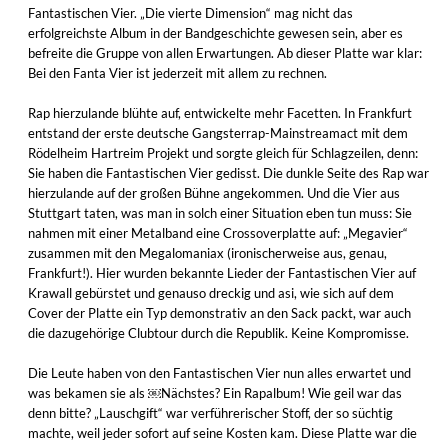
Fantastischen Vier. „Die vierte Dimension“ mag nicht das
erfolgreichste Album in der Bandgeschichte gewesen sein, aber es
befreite die Gruppe von allen Erwartungen. Ab dieser Platte war klar:
Bei den Fanta Vier ist jederzeit mit allem zu rechnen.
Rap hierzulande blühte auf, entwickelte mehr Facetten. In Frankfurt
entstand der erste deutsche Gangsterrap-Mainstreamact mit dem
Rödelheim Hartreim Projekt und sorgte gleich für Schlagzeilen, denn:
Sie haben die Fantastischen Vier gedisst. Die dunkle Seite des Rap war
hierzulande auf der großen Bühne angekommen. Und die Vier aus
Stuttgart taten, was man in solch einer Situation eben tun muss: Sie
nahmen mit einer Metalband eine Crossoverplatte auf: „Megavier“
zusammen mit den Megalomaniax (ironischerweise aus, genau,
Frankfurt!). Hier wurden bekannte Lieder der Fantastischen Vier auf
Krawall gebürstet und genauso dreckig und asi, wie sich auf dem
Cover der Platte ein Typ demonstrativ an den Sack packt, war auch
die dazugehörige Clubtour durch die Republik. Keine Kompromisse.
Die Leute haben von den Fantastischen Vier nun alles erwartet und
was bekamen sie als ￼Nächstes? Ein Rapalbum! Wie geil war das
denn bitte? „Lauschgift“ war verführerischer Stoff, der so süchtig
machte, weil jeder sofort auf seine Kosten kam. Diese Platte war die