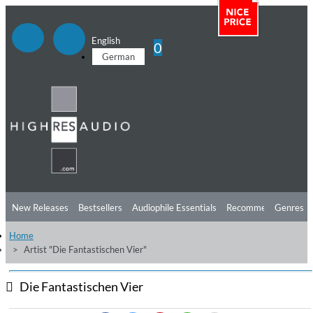
English
0
German
New Releases
Bestsellers
Audiophile Essentials
Recommendations
Genres
Home
Listening Tips
Top Albums
Offers
Preorder
Preview
Artist "Die Fantastischen Vier"
Free Sampler
Videos
Die Fantastischen Vier