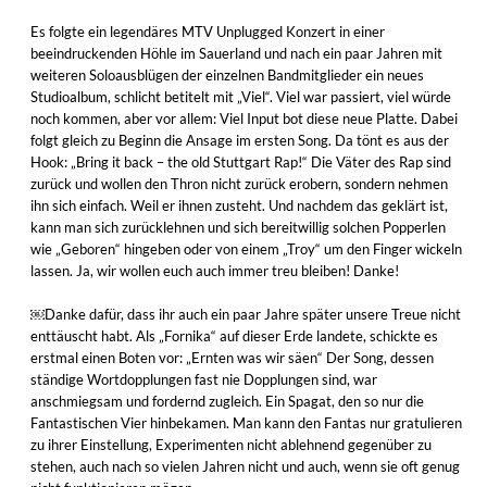
Es folgte ein legendäres MTV Unplugged Konzert in einer
beeindruckenden Höhle im Sauerland und nach ein paar Jahren mit
weiteren Soloausblügen der einzelnen Bandmitglieder ein neues
Studioalbum, schlicht betitelt mit „Viel“. Viel war passiert, viel würde
noch kommen, aber vor allem: Viel Input bot diese neue Platte. Dabei
folgt gleich zu Beginn die Ansage im ersten Song. Da tönt es aus der
Hook: „Bring it back – the old Stuttgart Rap!“ Die Väter des Rap sind
zurück und wollen den Thron nicht zurück erobern, sondern nehmen
ihn sich einfach. Weil er ihnen zusteht. Und nachdem das geklärt ist,
kann man sich zurücklehnen und sich bereitwillig solchen Popperlen
wie „Geboren“ hingeben oder von einem „Troy“ um den Finger wickeln
lassen. Ja, wir wollen euch auch immer treu bleiben! Danke!
￼Danke dafür, dass ihr auch ein paar Jahre später unsere Treue nicht
enttäuscht habt. Als „Fornika“ auf dieser Erde landete, schickte es
erstmal einen Boten vor: „Ernten was wir säen“ Der Song, dessen
ständige Wortdopplungen fast nie Dopplungen sind, war
anschmiegsam und fordernd zugleich. Ein Spagat, den so nur die
Fantastischen Vier hinbekamen. Man kann den Fantas nur gratulieren
zu ihrer Einstellung, Experimenten nicht ablehnend gegenüber zu
stehen, auch nach so vielen Jahren nicht und auch, wenn sie oft genug