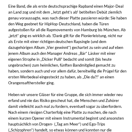
Eine Band, die als erste deutschsprachige Rapband einen Major-Deal
an Land zog und mit dem „Jetzt geht’s ab“ betitelten Debüt ziemlich
genau voraussagte, was nach dieser Platte passieren würde: Sie haben
den Weg geebnet für HipHop-Deutschland, haben die Türen
aufgestoßen für all die Rapmovements von Hamburg bis München. Ab
„jetzt“ ging es wirklich ab. !Dank gilt für die Pionierleistung, nicht nur
als Erste mit einer richtigen deutschen Rapsingle (und dem
dazugehörigen Album „Vier gewinnt“) gechartet zu sein und auf eben
jenem Album auch den Manager Andreas „Bär“ Läsker mit einer
eigenen Strophe in „Dicker Pulli“ bedacht und somit (bis heute
ungebrochen) zum heimlichen, fünften Bandmitglied gemacht zu
haben, sondern auch und vor allem dafür, bereitwillig die Prügel für den
ersten Werbedeal eingesteckt zu haben, als „Die da?!“ an einen
Orangensafthersteller ging.
Heben wir unsere Gläser für eine Gruppe, die sich immer wieder neu
erfand und nie das Risiko gescheut hat, die Menschen und Zuhörer
damit vielleicht auch mal zu fordern, eventuell sogar zu überfordern.
Nach einem riesigen Charterfolg eine Platte zu machen, die nach
einem kurzen Opener mit einem Instrumental beginnt und ansonsten
hauptsächlich von Drogen- („Tag am Meer“) und Ego-Trips
(„Schizophren“) handelt, so etwas können und konnten nur die