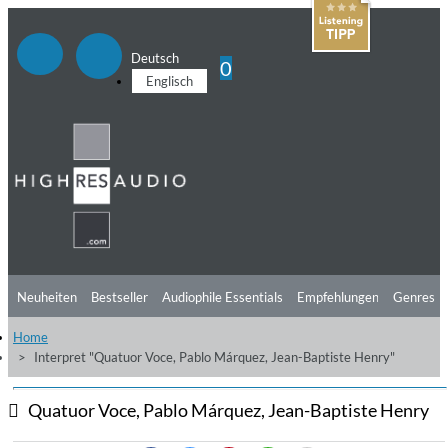
Deutsch
0
Englisch
Neuheiten
Bestseller
Audiophile Essentials
Empfehlungen
Genres
Home
Hörtipps
Top Alben
Angebote
Preorder
Vorschau
Free Sampler
Interpret "Quatuor Voce, Pablo Márquez, Jean-Baptiste Henry"
Videos
Quatuor Voce, Pablo Márquez, Jean-Baptiste Henry