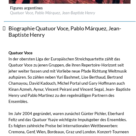
Figures argentines
Label:
Alpha Classics
Quatuor Voce, Pablo Márquez, Jean-Baptiste Henry
Genre:
Classical
$ 23,20
Biographie Quatuor Voce, Pablo Márquez, Jean-
Baptiste Henry
Quatuor Voce
In der obersten Liga der Europäischen Streichquartette zählt das
Quatuor Voce zu jenen Gruppen, die ihren Repertoire-Horizont seit
jeher weiter fassen und mit Vorliebe neue Pfade Richtung Weltmusik
aufspüren. So zählen neben Yuri Bashmet, Lise Berthaud, Bertrand
Chamayou, David Kadouch, Michel Portal und Gary Hoffmann auch
Kinan Azmeh, Aynur, Vincent Peirani and Vincent Segal, Jean- Baptiste
Henry und Pablo Martinez zu den regelmäßigen Partnern des
Ensembles.
Im Jahr 2004 gegründet, waren zunächst Günter Pichler, Eberhard
Feltz und das Quatuor Ysaÿe wichtigste Impulsgeber des Ensembles.
Es folgten zahlreiche Preise bei internationalen Wettbewerben:
Cremona, Genf, Wien, Bordeaux, Graz und London. Konzert-Tourneen