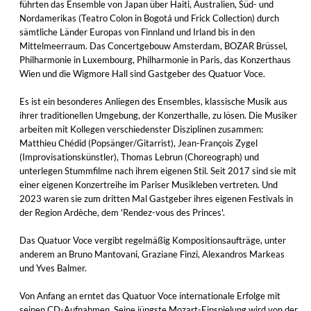
führten das Ensemble von Japan über Haiti, Australien, Süd- und
Nordamerikas (Teatro Colon in Bogotá und Frick Collection) durch
sämtliche Länder Europas von Finnland und Irland bis in den
Mittelmeerraum. Das Concertgebouw Amsterdam, BOZAR Brüssel,
Philharmonie in Luxembourg, Philharmonie in Paris, das Konzerthaus
Wien und die Wigmore Hall sind Gastgeber des Quatuor Voce.
Es ist ein besonderes Anliegen des Ensembles, klassische Musik aus
ihrer traditionellen Umgebung, der Konzerthalle, zu lösen. Die Musiker
arbeiten mit Kollegen verschiedenster Disziplinen zusammen:
Matthieu Chédid (Popsänger/Gitarrist), Jean-François Zygel
(Improvisationskünstler), Thomas Lebrun (Choreograph) und
unterlegen Stummfilme nach ihrem eigenen Stil. Seit 2017 sind sie mit
einer eigenen Konzertreihe im Pariser Musikleben vertreten. Und
2023 waren sie zum dritten Mal Gastgeber ihres eigenen Festivals in
der Region Ardèche, dem 'Rendez-vous des Princes'.
Das Quatuor Voce vergibt regelmäßig Kompositionsaufträge, unter
anderem an Bruno Mantovani, Graziane Finzi, Alexandros Markeas
und Yves Balmer.
Von Anfang an erntet das Quatuor Voce internationale Erfolge mit
seinen CD-Aufnahmen. Seine jüngste Mozart-Einspielung wird von der