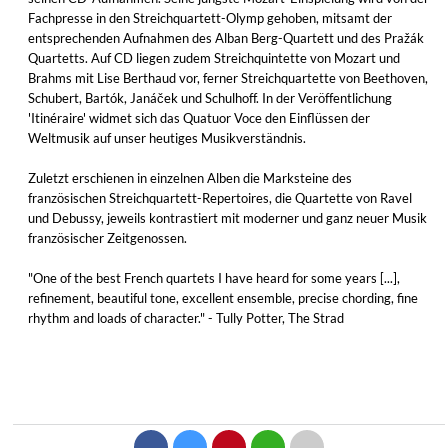
Fachpresse in den Streichquartett-Olymp gehoben, mitsamt der
entsprechenden Aufnahmen des Alban Berg-Quartett und des Pražák
Quartetts. Auf CD liegen zudem Streichquintette von Mozart und
Brahms mit Lise Berthaud vor, ferner Streichquartette von Beethoven,
Schubert, Bartók, Janáček und Schulhoff. In der Veröffentlichung
'Itinéraire' widmet sich das Quatuor Voce den Einflüssen der
Weltmusik auf unser heutiges Musikverständnis.
Zuletzt erschienen in einzelnen Alben die Marksteine des
französischen Streichquartett-Repertoires, die Quartette von Ravel
und Debussy, jeweils kontrastiert mit moderner und ganz neuer Musik
französischer Zeitgenossen.
"One of the best French quartets I have heard for some years [...],
refinement, beautiful tone, excellent ensemble, precise chording, fine
rhythm and loads of character." - Tully Potter, The Strad