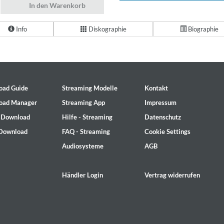
In den Warenkorb
Info
Diskographie
Biographie
oad Guide
Streaming Modelle
Kontakt
oad Manager
Streaming App
Impressum
- Download
Hilfe - Streaming
Datenschutz
 Download
FAQ - Streaming
Cookie Settings
Audiosysteme
AGB
Händler Login
Vertrag widerrufen
2