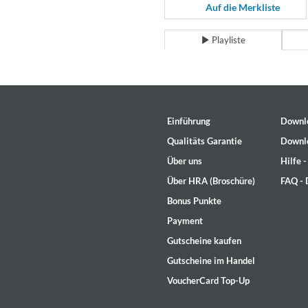
For All Your Flowers
Auf die Merkliste
Skuli Sverrisson & Bill Frisell
Genre:
Jazz
Playliste
Einführung
Downl
Qualitäts Garantie
Downl
Über uns
Hilfe 
Über HRA (Broschüre)
FAQ -
Bonus Punkte
Payment
Gutscheine kaufen
Gutscheine im Handel
VoucherCard Top-Up
Haydn: String Quartets, Vol. 2
Leipziger Streichquartett