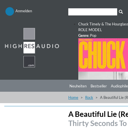
Anmelden
Chuck Timely & The Hourglas
ROLE MODEL
Genre:
Pop
Neuheiten
Bestseller
Audiophile
Home
Rock
A Beautiful Lie 
A Beautiful Lie (
Thirty Seconds To