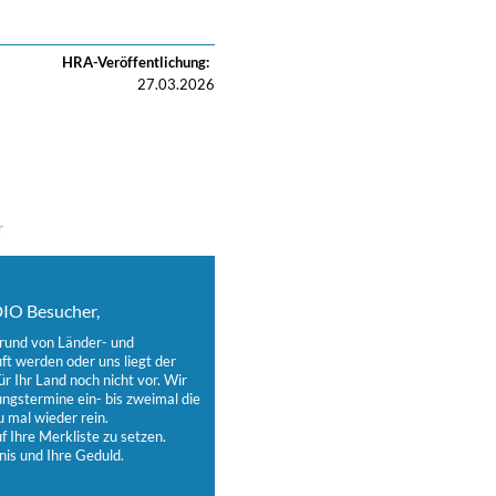
HRA-Veröffentlichung:
27.03.2026
r
IO Besucher,
grund von Länder- und
t werden oder uns liegt der
ür Ihr Land noch nicht vor. Wir
ungstermine ein- bis zweimal die
 mal wieder rein.
 Ihre Merkliste zu setzen.
nis und Ihre Geduld.