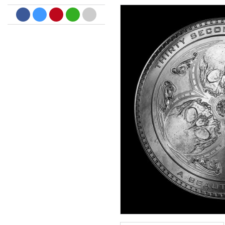
Dreamscapes II
Thomas Lemmer
Genre:
Electronic