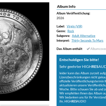
Album Info
Album Veröffentlichung:
2026
Label:
Virgin (VIR)
Genre:
Rock
Subgenre:
Adult Alternative
Interpret:
Thirty Seconds To Mars
Das Album enthält
Albumcove
Entschuldigen Sie bitte!
Sehr geehrter HIGH
RES
AUD
leider kann das Album zurzeit auf
Lizenzbeschränkungen nicht gekauf
offizielle Veröffentlichungstermin f
aktualisieren unsere Veröffentlich
Woche. Bitte schauen Sie ab und zu
Wir empfehlen Ihnen das Album auf
Wir bedanken uns für Ihr Verständ
Ihr, HIGH
RES
AUDIO