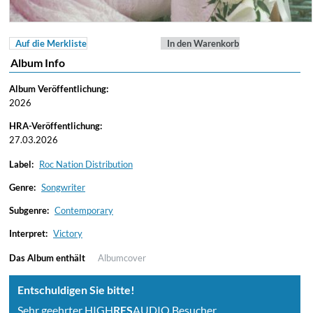
Auf die Merkliste
In den Warenkorb
Album Info
Album Veröffentlichung:
2026
HRA-Veröffentlichung:
27.03.2026
Label:
Roc Nation Distribution
Genre:
Songwriter
Subgenre:
Contemporary
Interpret:
Victory
Das Album enthält
Albumcover
Entschuldigen Sie bitte!
Sehr geehrter HIGH
RES
AUDIO Besucher,