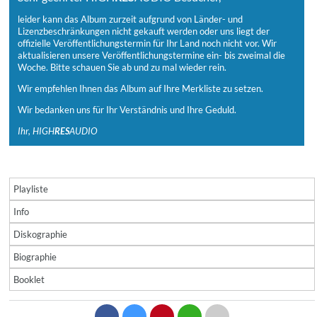
leider kann das Album zurzeit aufgrund von Länder- und
Lizenzbeschränkungen nicht gekauft werden oder uns liegt der
offizielle Veröffentlichungstermin für Ihr Land noch nicht vor. Wir
aktualisieren unsere Veröffentlichungstermine ein- bis zweimal die
Woche. Bitte schauen Sie ab und zu mal wieder rein.
Wir empfehlen Ihnen das Album auf Ihre Merkliste zu setzen.
Wir bedanken uns für Ihr Verständnis und Ihre Geduld.
Ihr, HIGH
RES
AUDIO
Playliste
Info
Diskographie
Biographie
Booklet