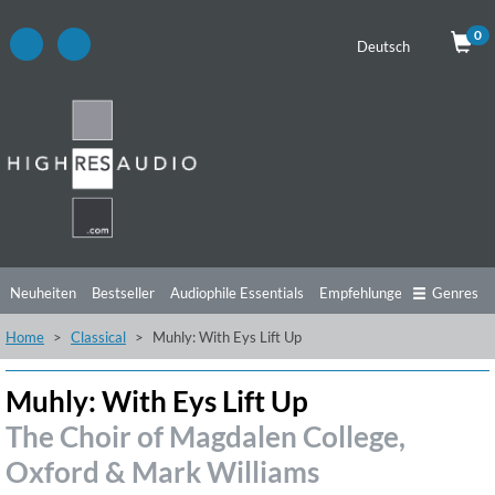
0
Deutsch
Neuheiten
Bestseller
Audiophile Essentials
Empfehlungen
Genres
Home
Classical
Muhly: With Eys Lift Up
Hörtipps
Top Alben
Angebote
Preorder
Vorschau
Free Sampler
Videos
Muhly: With Eys Lift Up
The Choir of Magdalen College,
Oxford & Mark Williams