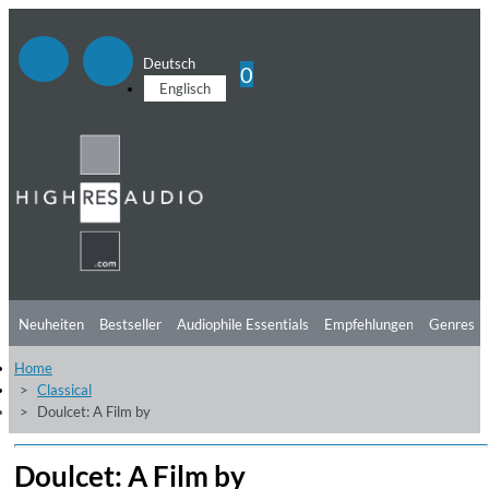
Deutsch
0
Englisch
Neuheiten
Bestseller
Audiophile Essentials
Empfehlungen
Genres
Home
Hörtipps
Top Alben
Angebote
Preorder
Vorschau
Free Sampler
Classical
Doulcet: A Film by
Videos
Doulcet: A Film by