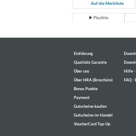
For All Your Flowers
Auf die Merkliste
Skuli Sverrisson & Bill Frisell
Genre:
Jazz
Playliste
Einführung
Downl
Qualitäts Garantie
Downl
Über uns
Hilfe 
Über HRA (Broschüre)
FAQ -
Bonus Punkte
Payment
Gutscheine kaufen
Gutscheine im Handel
VoucherCard Top-Up
Haydn: String Quartets, Vol. 2
Leipziger Streichquartett