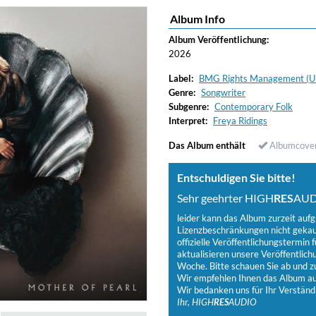
Album Info
Album Veröffentlichung:
2026
Label:
BMG Rights Management (UK
Genre:
Songwriter
Subgenre:
Contemporary Folk
Interpret:
Freya Ridings
Das Album enthält
Albumcove
Entschuldigen Sie bitte!
Sehr geehrter HIGH
RES
AUD
leider kann das Album zurzeit auf
Lizenzbeschränkungen nicht gekauf
offizielle Veröffentlichungstermin f
aktualisieren unsere Veröffentlich
Woche. Bitte schauen Sie ab und zu
Wir empfehlen Ihnen das Album auf
Wir bedanken uns für Ihr Verständ
Ihr, HIGH
RES
AUDIO