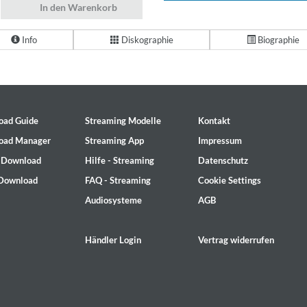
In den Warenkorb
Info
Diskographie
Biographie
oad Guide
Streaming Modelle
Kontakt
oad Manager
Streaming App
Impressum
- Download
Hilfe - Streaming
Datenschutz
 Download
FAQ - Streaming
Cookie Settings
Audiosysteme
AGB
Händler Login
Vertrag widerrufen
2