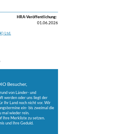
HRA-Veröffentlichung:
01.06.2026
) Ltd.
r
IO Besucher,
grund von Länder- und
t werden oder uns liegt der
ür Ihr Land noch nicht vor. Wir
ungstermine ein- bis zweimal die
 mal wieder rein.
 Ihre Merkliste zu setzen.
nis und Ihre Geduld.