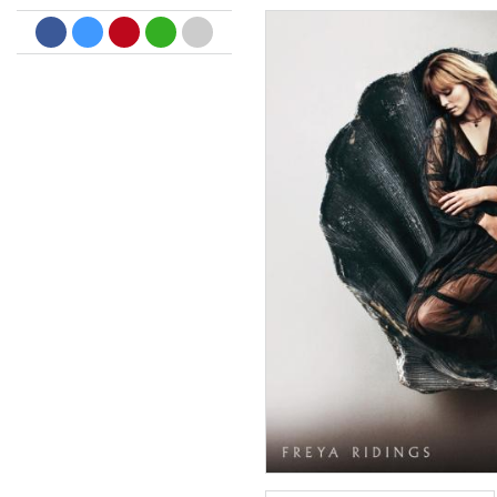
Dreamscapes II
Thomas Lemmer
Genre:
Electronic