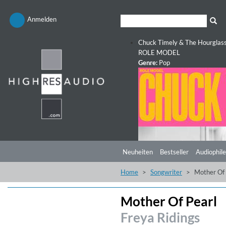
Anmelden
Chuck Timely & The Hourglas
ROLE MODEL
Genre:
Pop
Neuheiten
Bestseller
Audiophile
Home
Songwriter
Mother Of 
Mother Of Pearl
Freya Ridings