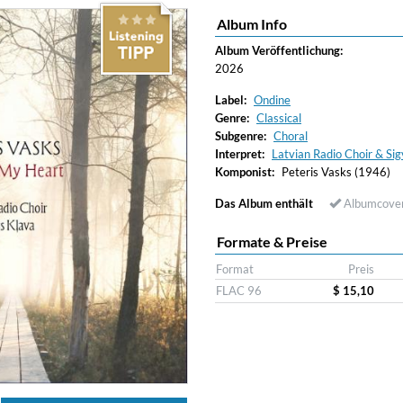
Album Info
Album Veröffentlichung:
2026
Label:
Ondine
Genre:
Classical
Subgenre:
Choral
Interpret:
Latvian Radio Choir & Si
Komponist:
Peteris Vasks (1946)
Das Album enthält
Albumcove
Formate & Preise
Format
Preis
FLAC 96
$ 15,10