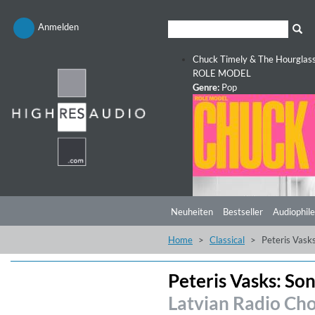
Anmelden
Chuck Timely & The Hourglas
ROLE MODEL
Genre:
Pop
Neuheiten
Bestseller
Audiophile
Home
Classical
Peteris Vask
Peteris Vasks: So
Latvian Radio Cho