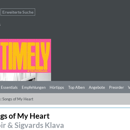
Erweiterte Suche
s
 Essentials
Empfehlungen
Hörtipps
Top Alben
Angebote
Preorder
V
s: Songs of My Heart
ngs of My Heart
ir & Sigvards Klava