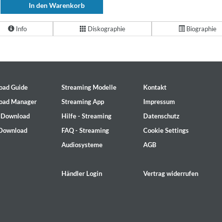
In den Warenkorb
Info
Diskographie
Biographie
oad Guide
Streaming Modelle
Kontakt
oad Manager
Streaming App
Impressum
- Download
Hilfe - Streaming
Datenschutz
 Download
FAQ - Streaming
Cookie Settings
Audiosysteme
AGB
Händler Login
Vertrag widerrufen
2