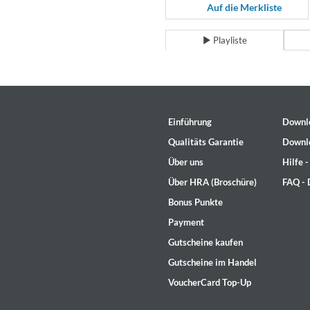
For All Your Flowers
Auf die Merkliste
Skuli Sverrisson & Bill Frisell
Genre:
Jazz
Playliste
Einführung
Downl
Qualitäts Garantie
Downl
Über uns
Hilfe 
Über HRA (Broschüre)
FAQ -
Bonus Punkte
Payment
Gutscheine kaufen
Gutscheine im Handel
VoucherCard Top-Up
Haydn: String Quartets, Vol. 2
Leipziger Streichquartett