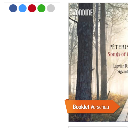
Dreamscapes II
Thomas Lemmer
Genre:
Electronic